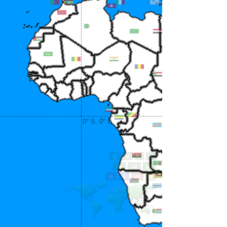
0° S, 0° E