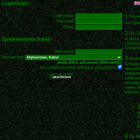
Logindaten:
1
Loginname
Keiner
Passwort
auf irge
Email
2
Die Te
er diese
Spielrelevante Daten:
Löschun
Teilnahm
Nickname
Heimatstadt
3
Modern
(
einen Blick auf unsere Welt werfen
)
Schäden 
Im Geheimversteck anfangen (empfohlen)
übernehm
Wiederhe
Informat
weiterge
seinen 
machen
3
e
A
s
B
4
Da die