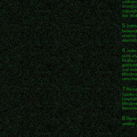
vorkomme
strengst
copyrigh
das deut
5
Jedes 
bedeutet
erwünsch
ebenfal
6
Jeder 
nicht er
Multiac
gelöscht
und ande
Missbrau
verschie
7
Hacken
Spieler 
innerhal
Missbrau
besonder
8
Diese 
werden.