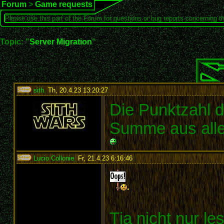
Forum
>
Game requests
Please use this part of the Forum for questions or bug reports concerning t
Topic: "
Server Migration
"
sith
,
Th, 20.4.23 13:20:27
:
Die Punktzahl di
Summe aus alle
Lucio Collonie
,
Fr, 21.4.23 6:16:46
:
Tja nicht nur le