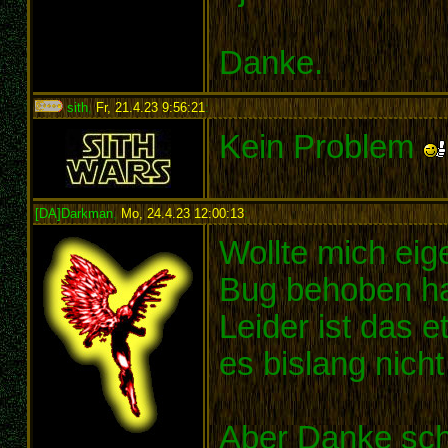
Danke.
sith
,
Fr, 21.4.23 9:56:21
:
Kein Problem
[DA]Darkman
,
Mo, 24.4.23 12:00:13
:
Wollte mich eig
Bug behoben h
Leider ist das 
es bislang nicht
Aber Danke sch