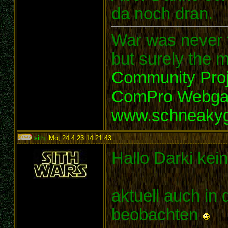
da noch dran.
War was never t
but surely the m
Community Proj
ComPro Webg
www.schneaky
sith
,
Mo, 24.4.23 14:21:43
:
Hallo Darki kei
aktuell auch in
beobachten