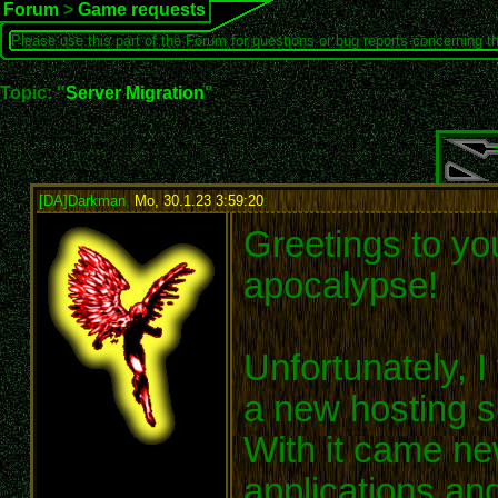
Forum
>
Game requests
Please use this part of the Forum for questions or bug reports concerning t
Topic: "
Server Migration
"
[DA]Darkman
,
Mo, 30.1.23 3:59:20
:
Greetings to you
apocalypse!
Unfortunately, 
a new hosting s
With it came ne
applications and 