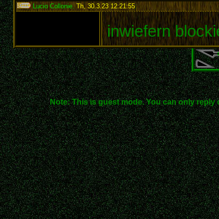
Lucio Collonie
,
Th, 30.3.23 12:21:55
:
inwiefern block
Note: This is guest mode. You can only reply 