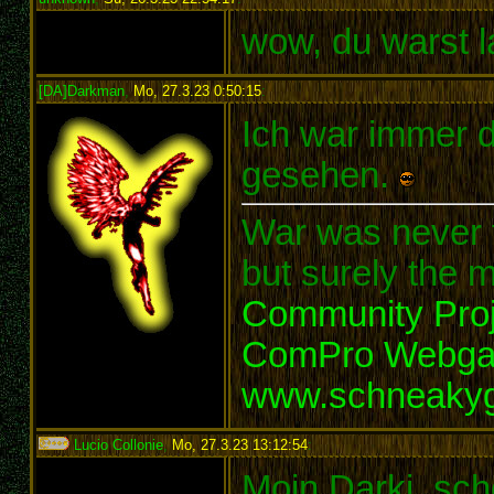
wow, du warst l
[DA]Darkman
,
Mo, 27.3.23 0:50:15
:
Ich war immer d
gesehen.
War was never t
but surely the m
Community Proj
ComPro Webg
www.schneaky
Lucio Collonie
,
Mo, 27.3.23 13:12:54
:
Moin Darki, sch