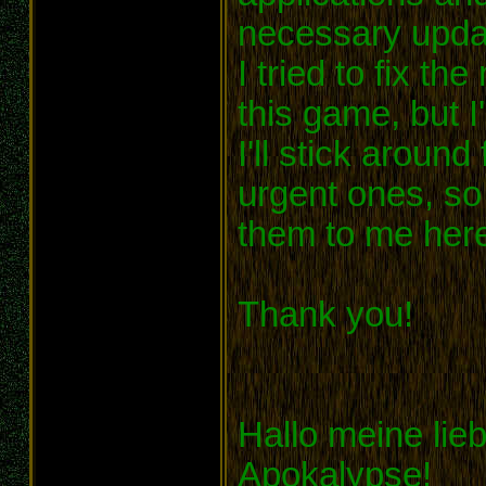
necessary upda
I tried to fix t
this game, but 
I'll stick around
urgent ones, so
them to me her
Thank you!
Hallo meine lie
Apokalypse!