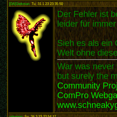
[DA]Darkman
,
Tu, 31.1.23 23:35:50
:
Der Fehler ist 
leider für immer
Sieh es als ein 
Welt ohne dies
War was never t
but surely the m
Community Proj
ComPro Webg
www.schneaky
unknown
,
Su, 26.3.23 22:54:17
: