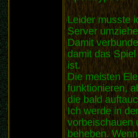
Leider musste i
Server umziehe
Damit verbunde
damit das Spiel
ist.
Die meisten Ele
funktionieren, a
die bald auftau
Ich werde in der
vorbeischauen 
beheben. Wenn i