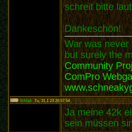
schreit bitte lau
Dankeschön!
War was never t
but surely the m
Community Proj
ComPro Webg
www.schneaky
00Maik
,
Tu, 31.1.23 20:57:54
:
Ja meine 42k ei
sein müssen si