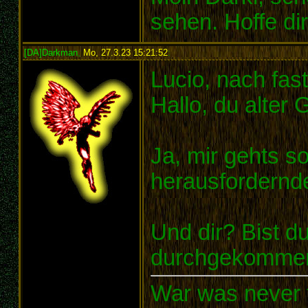
sehen. Hoffe di
[DA]Darkman
,
Mo, 27.3.23 15:21:52
:
Lucio, nach fas
Hallo, du alter
Ja, mir gehts s
herausfordernde
Und dir? Bist du
durchgekomme
War was never t