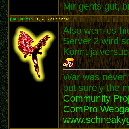
Mir gehts gut, b
[DA]Darkman
,
Tu, 28.3.23 21:15:14
:
Also wem es hier
Server 2 wird sc
Könnt ja versuc
War was never t
but surely the m
Community Proj
ComPro Webg
www.schneaky