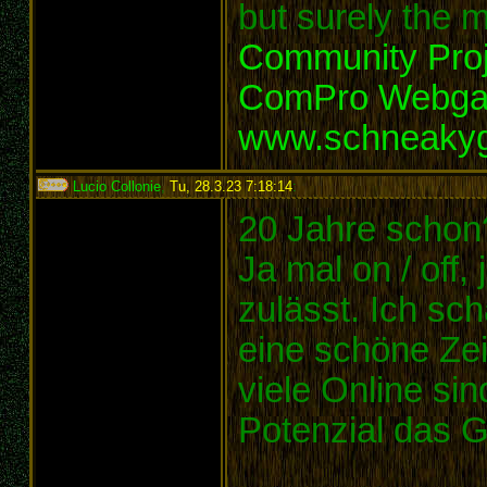
but surely the m
Community Proj
ComPro Webg
www.schneaky
Lucio Collonie
,
Tu, 28.3.23 7:18:14
:
20 Jahre schon
Ja mal on / off,
zulässt. Ich sc
eine schöne Zei
viele Online si
Potenzial das G