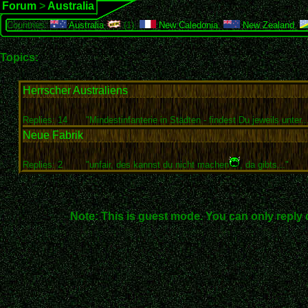
Forum
>
Australia
Countries:
Australia
(1),
New Caledonia
,
New Zealand
,
Topics:
Herrscher Australiens
Replies: 14
"Mindestinfanterie in Städten - findest Du jeweils unter..
Neue Fabrik
Replies: 2
"unfair, des kannst du nicht machen
, da gibts..."
Note: This is guest mode. You can only reply 